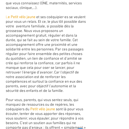
que vous connaissez (ONE,
maternités, services
sociaux
, clinique,...).
L
e Petit vélo jaune
et ses coéquipier·es se veulent
pour vous un relais. Et ce, le plus tôt possible dans
votre aventure familiale, si possible dès la
grossesse. Nous vous proposons
un
accompagnement gratuit, régulier et dans la
durée, qui se fait au sein de votre famille. Cet
accompagnement offre une proximité et une
solidarité entre les personnes. Par ces passages
régulier pour faire ensemble des petites choses
du quotidien, un lien de confiance et
d’amitié
se
crée qui renforce la confiance, car parfois il ne
manque que cela pour oser se lancer, pour
retrouver
l’énergie
d’avancer. Car l'objectif de
notre association est de renforcer les
compétences et surtout la confiance en eux des
parents, avec pour objectif l’autonomie et la
sécurité des enfants et de la famille.
Pour vous, parents, qui vous sentez seuls, qui
manquez de ressources ou de repères, les
coéquipiers du
Petit vélo jaune
sont là pour vous
écouter, tenter de vous apporter des réponses,
vous soutenir, vous épauler, pour répondre à vos
besoins. C’est un soutien aux familles qui ne
comporte pas d’enjeux : ils offrent « simplement »