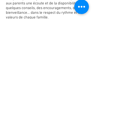
aux parents une écoute et de la disponibilité,
quelques conseils, des encouragements, de la
bienveillance… dans le respect du rythme et des
valeurs de chaque famille.
A chaque nouvelle demande, notre équipe prend
largement le temps de rencontrer les familles
pour cerner au plus juste leurs besoins
. Comme
elle prend le temps afin de trouver le coéquipier
qui répondra le mieux à ceux-ci.
Le rôle du
coéquipier vient compléter le travail et les
interventions des professionnels.
Si vous désirez nous rencontrer, vous pouvez
nous contacter directement par téléphone
(0471/70 22 57) ou par mail (info@petit
velojaune.be). Vous pouvez aussi faire part de
votre souhait d’être accompagné à un
professionnel qui connaît votre situation (service
pré ou post natal, service social ou de soutien). Il
transmettra votre demande au
Petit vélo jaune.
Le Petit vélo jaune
ASBL