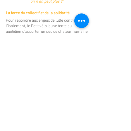
on n’en peut plus ?"
La force du collectif et de la solidarité
Pour répondre aux enjeux de lutte contre
l’isolement, le Petit vélo jaune tente au
quotidien d’apporter un peu de chaleur humaine
en mettant en lien les coéquipièr·es bénévoles
et les parents isolés. « Je n’aime pas me sentir
un fardeau pour les gens, mais ma coéquipière
Caroline m’aide et prend les choses en main »
confie Fausat. Pour Fatou, aussi, ce soutien est
un vrai plus. « Avec Joshua, on discute ici
autour d’un café, ou on sort avec les enfants.
Ça
change tout d’avoir quelqu’un à mes côtés avec
la poussette des jumelles et le petit à gérer.
»
Outre la nécessité de renforcer et valoriser la
solidarité interpersonnelle, une autre piste est
de miser toujours plus sur l’approche
communautaire qui permet la mise en place de
mécanismes d’échanges pour lutter contre les
inégalités socio-économiques
[6]
. « Chez nous,
on le voit, les activités parents avec enfants
permettent la consolidation de liens. Le