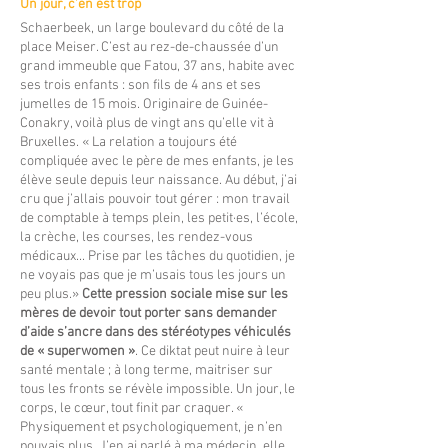
Un jour, c’en est trop
Schaerbeek, un large boulevard du côté de la
place Meiser. C’est au rez-de-chaussée d’un
grand immeuble que Fatou, 37 ans, habite avec
ses trois enfants : son fils de 4 ans et ses
jumelles de 15 mois. Originaire de Guinée-
Conakry, voilà plus de vingt ans qu’elle vit à
Bruxelles. « La relation a toujours été
compliquée avec le père de mes enfants, je les
élève seule depuis leur naissance. Au début, j’ai
cru que j’allais pouvoir tout gérer : mon travail
de comptable à temps plein, les petit·es, l’école,
la crèche, les courses, les rendez-vous
médicaux... Prise par les tâches du quotidien, je
ne voyais pas que je m’usais tous les jours un
peu plus.»
Cette pression sociale mise sur les
mères de devoir tout porter sans demander
d’aide s’ancre dans des stéréotypes véhiculés
de « superwomen »
. Ce diktat peut nuire à leur
santé mentale ; à long terme, maitriser sur
tous les fronts se révèle impossible. Un jour, le
corps, le cœur, tout finit par craquer. «
Physiquement et psychologiquement, je n’en
pouvais plus. J’en ai parlé à ma médecin, elle