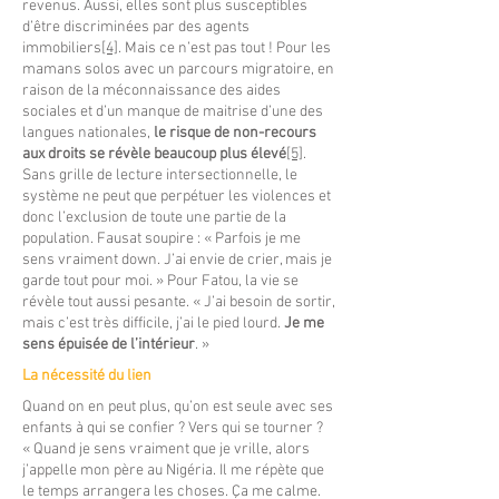
revenus. Aussi, elles sont plus susceptibles
d’être discriminées par des agents
immobiliers
[4]
. Mais ce n’est pas tout ! Pour les
mamans solos avec un parcours migratoire, en
raison de la méconnaissance des aides
sociales et d’un manque de maitrise d’une des
langues nationales,
le risque de non-recours
aux droits se révèle beaucoup plus élevé
[5]
.
Sans grille de lecture intersectionnelle, le
système ne peut que perpétuer les violences et
donc l’exclusion de toute une partie de la
population. Fausat soupire : « Parfois je me
sens vraiment down. J’ai envie de crier, mais je
garde tout pour moi. » Pour Fatou, la vie se
révèle tout aussi pesante. « J’ai besoin de sortir,
mais c’est très difficile, j’ai le pied lourd.
Je me
sens épuisée de l’intérieur
. »
La nécessité du lien
Quand on en peut plus, qu’on est seule avec ses
enfants à qui se confier ? Vers qui se tourner ?
« Quand je sens vraiment que je vrille, alors
j’appelle mon père au Nigéria. Il me répète que
le temps arrangera les choses. Ça me calme.