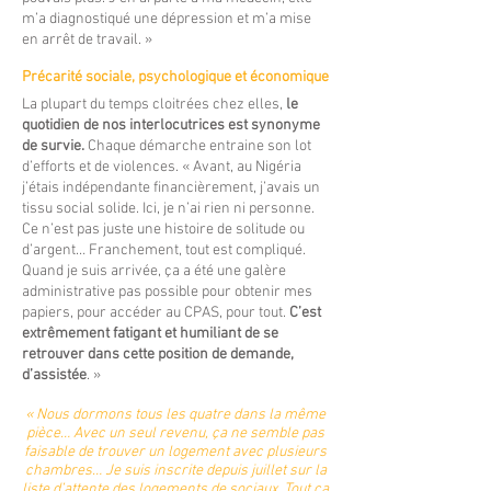
m’a diagnostiqué une dépression et m’a mise
en arrêt de travail. »
Précarité sociale, psychologique et économique
La plupart du temps cloitrées chez elles,
le
quotidien de nos interlocutrices est synonyme
de survie.
Chaque démarche entraine son lot
d’efforts et de violences. « Avant, au Nigéria
j’étais indépendante financièrement, j’avais un
tissu social solide. Ici, je n’ai rien ni personne.
Ce n’est pas juste une histoire de solitude ou
d’argent… Franchement, tout est compliqué.
Quand je suis arrivée, ça a été une galère
administrative pas possible pour obtenir mes
papiers, pour accéder au CPAS, pour tout.
C’est
extrêmement fatigant et humiliant de se
retrouver dans cette position de demande,
d’assistée
. »
« Nous dormons tous les quatre dans la même
pièce… Avec un seul revenu, ça ne semble pas
faisable de trouver un logement avec plusieurs
chambres… Je suis inscrite depuis juillet sur la
liste d’attente des logements de sociaux. Tout ça