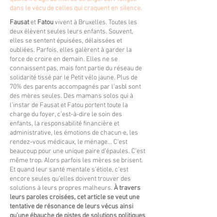
dans le vécu de celles qui craquent en silence.
Fausat
et
Fatou
vivent à Bruxelles. Toutes les
deux élèvent seules leurs enfants. Souvent,
elles se sentent épuisées, délaissées et
oubliées. Parfois, elles galèrent à garder la
force de croire en demain. Elles ne se
connaissent pas, mais font partie du réseau de
solidarité tissé par le Petit vélo jaune. Plus de
70% des parents accompagnés par l’asbl sont
des mères seules. Des mamans solos qui à
l’instar de Fausat et Fatou portent toute la
charge du foyer, c’est-à-dire le soin des
enfants, la responsabilité financière et
administrative, les émotions de chacun·e, les
rendez-vous médicaux, le ménage... C’est
beaucoup pour une unique paire d’épaules. C’est
même trop. Alors parfois les mères se brisent.
Et quand leur santé mentale s’étiole, c’est
encore seules qu’elles doivent trouver des
solutions à leurs propres malheurs.
À travers
leurs paroles croisées, cet article se veut une
tentative de résonance de leurs vécus ainsi
qu’une ébauche de pistes de solutions politiques