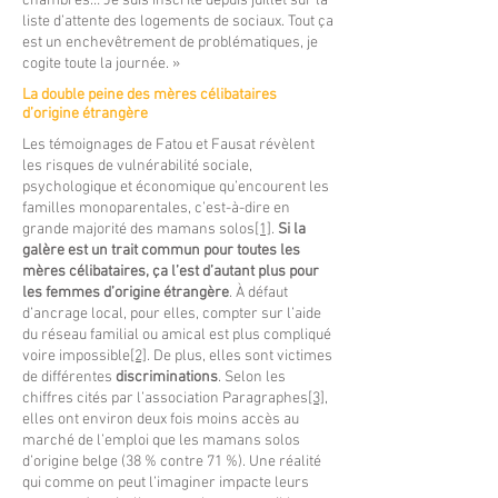
chambres… Je suis inscrite depuis juillet sur la
liste d’attente des logements de sociaux. Tout ça
est un enchevêtrement de problématiques, je
cogite toute la journée. »
La double peine des mères célibataires
d’origine étrangère
Les témoignages de Fatou et Fausat révèlent
les risques de vulnérabilité sociale,
psychologique et économique qu’encourent les
familles monoparentales, c’est-à-dire en
grande majorité des mamans solos
[1]
.
Si la
galère est un trait commun pour toutes les
mères célibataires, ça l’est d’autant plus pour
les femmes d’origine étrangère
. À défaut
d’ancrage local, pour elles, compter sur l’aide
du réseau familial ou amical est plus compliqué
voire impossible
[2]
. De plus, elles sont victimes
de différentes
discriminations
. Selon les
chiffres cités par l’association Paragraphes
[3]
,
elles ont environ deux fois moins accès au
marché de l’emploi que les mamans solos
d’origine belge (38 % contre 71 %). Une réalité
qui comme on peut l’imaginer impacte leurs